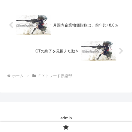
高値圏にあり、日本の為替介入の警戒も
ある。前日の取引...
月国内企業物価指数は、前年比+8.6％
QTの終了を見据えた動き
ホーム
ＦＸトレード倶楽部
admin
Copyright © 2021-2026 FX-trade.club All Rights Reserved.