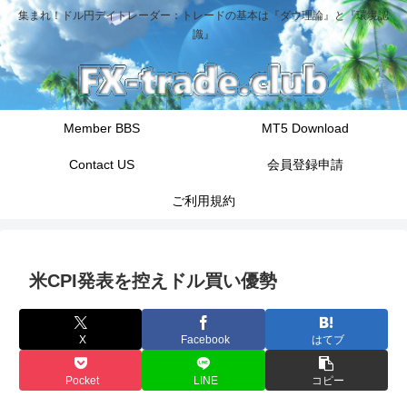
集まれ！ドル円デイトレーダー：トレードの基本は『ダウ理論』と『環境認
識』
Member BBS
MT5 Download
Contact US
会員登録申請
ご利用規約
米CPI発表を控えドル買い優勢
X
Facebook
はてブ
Pocket
LINE
コピー