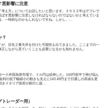
す悪影響に注意
『考え方』についてお話したいと思います。２０２２年はデフレで
及ぼす悪影響に注意しなければならないのではないかと考えていま
、一時的なのかもしれないですね。しかし、...
か？
すが、目先２番天井を付けた可能性も出てきました。ここまでの一
修正しながら見ていくことも必要になるかも知れません。
ーヨーク外国為替市場で、ドル円は続伸した。143円前半で伸び悩ん
金利の低下幅縮小の動きも支えに143.49円まで日通しの高値を更
動きイタリア政府が銀行に超...
グトレーダー用）