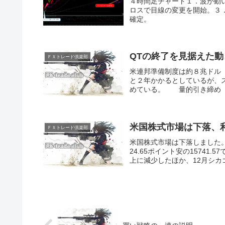
４時間足チャート１．波が動い
ロスで目線の変更を開始。３．D
確定。
QTの終了を見据えた動
ＦＸトレード倶楽部
米連邦準備制度は約８兆ドル（
と２年かかるとしているが、
めている。 量的引き締め（Ｑ
米国株式市場は下落、
ＦＸトレード倶楽部
米国株式市場は下落しました。ダ
24.65ポイント安の1574
上に減少したほか、12月シカゴ