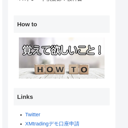
How to
Links
Twitter
XMtradingデモ口座申請