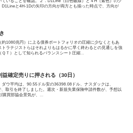
ていることを確認。２．D1Line（白色破線）と４H（紫色）のク
1Lineと4H-1Dの矢印の方向が両方とも揃った時点で、方向が
き
約1080兆円）に上る債券ポートフォリオの圧縮に少なくともあ
ストラテジストらはそれよりもはるかに早く終わるとの見通しを強
Ｔ）として知られるバランスシート圧縮...
利益確定売りに押される（30日）
ウ平均は、90.55ドル安の36398.08ドル、ナスダックは、
1.57で、取引を終了しました。週次・新規失業保険申請件数が、予想以
購買部協会景気が、...