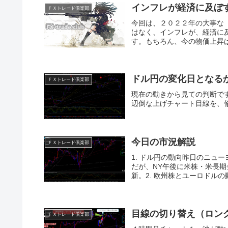
インフレが経済に及ぼ
ＦＸトレード倶楽部
今回は、２０２２年の大事な
はなく、インフレが、経済に
す。もちろん、今の物価上昇は
ドル円の変化日となる
ＦＸトレード倶楽部
現在の動きから見ての判断で
辺倒な上げチャート目線を、
今日の市況解説
ＦＸトレード倶楽部
1. ドル円の動向昨日のニュ
だが、NY午後に米株・米長期
新。2. 欧州株とユーロドルの
目線の切り替え（ロン
ＦＸトレード倶楽部