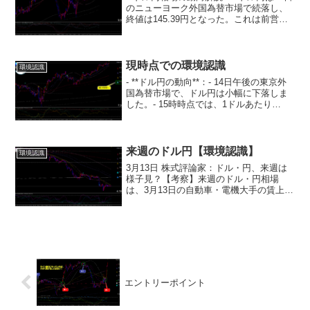
のニューヨーク外国為替市場で続落し、
終値は145.39円となった。これは前営業
日のNY終値（145.84円）と比べて45銭程
度のドル安水準だった。- この週は、17日
に一時146.56円と昨年...
現時点での環境認識
環境認識
- **ドル円の動向**：- 14日午後の東京外
国為替市場で、ドル円は小幅に下落しま
した。- 15時時点では、1ドルあたり
144.83円となり、12時時点（144.97円）
と比べて約14銭程度のドル安水準でし
た。- 144円台後半での相場が...
来週のドル円【環境認識】
環境認識
3月13日 株式評論家：ドル・円、来週は
様子見？【考察】来週のドル・円相場
は、3月13日の自動車・電機大手の賃上げ
集中回答に大きく左右される可能性があ
ります。賃上げが市場予想を上回る場合:
日本銀行は、2％の物価目標達成への自信
を深め、大規模...
エントリーポイント