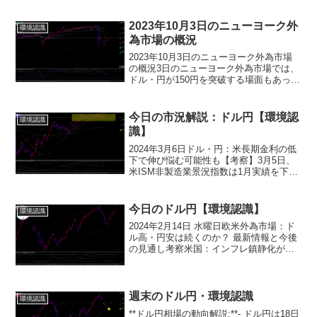
2023年10月3日のニューヨーク外
環境認識
為市場の概況
2023年10月3日のニューヨーク外為市場
の概況3日のニューヨーク外為市場では、
ドル・円が150円を突破する場面もあった
が、その後は当局の円安是正介入警戒感
から円買いが強まり、148円台で引けまし
た。主な要因8月JOLT求人件数が予想を
今日の市況解説：ドル円【環境認
環境認識
下回...
識】
2024年3月6日ドル・円：米長期金利の低
下で伸び悩む可能性も【考察】3月5日、
米ISM非製造業景況指数は1月実績を下回
り、米長期金利は低下。6月利下げ確率は
やや上昇。ただし、非製造業新規受注は
好調で、業況悪化は限定的。インフレ見
今日のドル円【環境認識】
環境認識
通しは据え...
2024年2月14日 水曜日欧米外為市場：ド
ル高・円安は続くのか？ 最新情報と今後
の見通し考察米国：インフレ鎮静化が遅
れ、FRBの早期利下げ観測は後退。金利
高・ドル高が続き、ドル選好地合いが継
続する見込み。15日の小売売上高は3カ月
ぶりのマ...
週末のドル円・環境認識
環境認識
**ドル円相場の動向解説:**- ドル円は18日