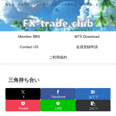
集まれ！ドル円デイトレーダー：トレードの基本は『ダウ理論』と『環境認
識』
Member BBS
MT5 Download
Contact US
会員登録申請
ご利用規約
三角持ち合い
X
Facebook
はてブ
Pocket
LINE
コピー