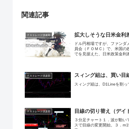
関連記事
拡大しそうな日米金利
ＦＸトレード倶楽部
ドル円相場ですが、ファンダ
員会（ＦＯＭＣ）で、米国の
でを見据えた、日米政策金利差
スィング組は、買い目
ＦＸトレード倶楽部
スィング組は、D1Lineを
目線の切り替え（デイ
ＦＸトレード倶楽部
３分足チャート１．波が動いて
スで目線の変更開始。３．m15