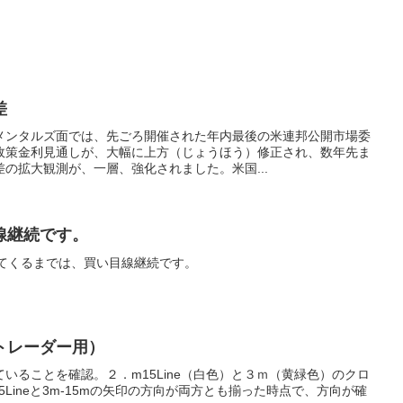
差
メンタルズ面では、先ごろ開催された年内最後の米連邦公開市場委
政策金利見通しが、大幅に上方（じょうほう）修正され、数年先ま
の拡大観測が、一層、強化されました。米国...
線継続です。
割ってくるまでは、買い目線継続です。
トレーダー用）
いることを確認。２．m15Line（白色）と３ｍ（黄緑色）のクロ
Lineと3m-15mの矢印の方向が両方とも揃った時点で、方向が確