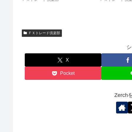
ＦＸトレード倶楽部
シ
X
Pocket
Zerc