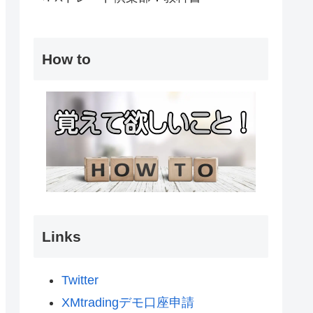
How to
Links
Twitter
XMtradingデモ口座申請