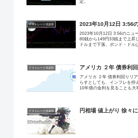
定。
2023年10月12日 3
ＦＸトレード倶楽部
2023年10月12日 3:5
80銭から149円33銭まで上昇
ドルまで下落。ポンド・ドルは、1
アメリカ ２年 債券利
ＦＸトレード倶楽部
アメリカ ２年 債券利回り
らすとしても、インフレを抑
10年債の金利を見ることも大
円相場 値上がり 徐々
ＦＸトレード倶楽部