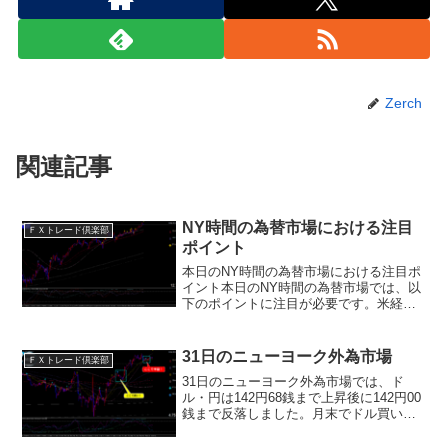
Zerch
関連記事
NY時間の為替市場における注目
ＦＸトレード倶楽部
ポイント
本日のNY時間の為替市場における注目ポ
イント本日のNY時間の為替市場では、以
下のポイントに注目が必要です。米経済
指標米国の経済状況を示す指標であり、
ドルの動向に影響を与えます。特に、イ
ンフレ率の動向が注目されます。インフ
31日のニューヨーク外為市場
ＦＸトレード倶楽部
レ率が高まると、米連...
31日のニューヨーク外為市場では、ド
ル・円は142円68銭まで上昇後に142円00
銭まで反落しました。月末でドル買いが
優勢となりましたが、米7月シカゴ購買部
協会景気指数が予想を下回り、米国債利