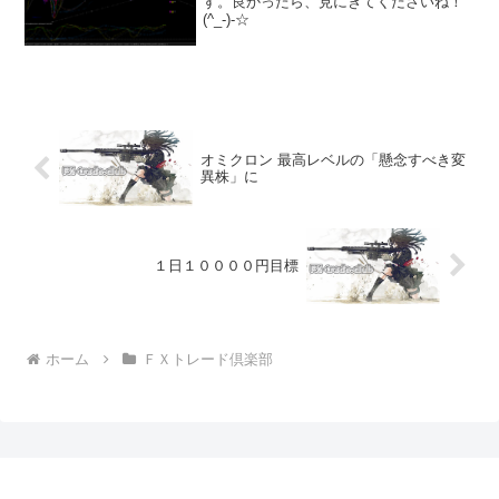
す。良かったら、見にきてくださいね！
(^_-)-☆
オミクロン 最高レベルの「懸念すべき変
異株」に
１日１００００円目標
ホーム
ＦＸトレード倶楽部