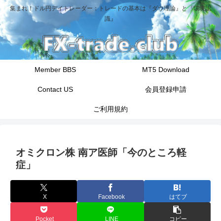
集まれ！ドル円デイトレーダー：トレードの基本は『ダウ理論』と『環境認
識』
Member BBS
MT5 Download
Contact US
会員登録申請
ご利用規約
オミクロン株 南ア医師「今のところ軽
症」
X
Facebook
はてブ
Pocket
LINE
コピー