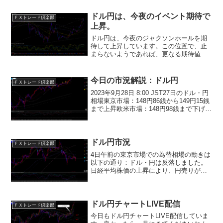
回りが低下したことでドル買いが後退し
ました。一方...
ドル円は、今夜のイベント期待で
ＦＸトレード倶楽部
上昇。
ドル円は、今夜のジャクソンホールを期
待して上昇しています。この位置で、止
まらないようであれば、更なる期待値で
の上昇となりそうです。ドル円が、上昇
をしている間は、日経は、レンジを形成
するものと予想します。
今日の市況解説：ドル円
ＦＸトレード倶楽部
2023年9月28日 8:00 JST27日のドル・円
相場東京市場：148円86銭から149円15銭
まで上昇欧米市場：148円98銭まで下げた
後、一時149円71銭まで上昇し、149円64
銭で取引終了28日のドル・円相場の見通
し主に149円...
ドル円市況
ＦＸトレード倶楽部
4日午前の東京市場での為替相場の動きは
以下の通り：ドル・円は反落しました。
日経平均株価の上昇により、円売りが強
まりました。ドルは一時142円88銭まで値
を上げました。ただ、その後は米10年債
利回りの低下でドル売りが進み、正午に
かけて朝方の安...
ドル円チャートLIVE配信
ＦＸトレード倶楽部
今日もドル円チャートLIVE配信していま