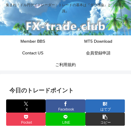
集まれ！ドル円デイトレーダー：トレードの基本は『ダウ理論』と『環境認
識』
Member BBS
MT5 Download
Contact US
会員登録申請
ご利用規約
今日のトレードポイント
X
Facebook
はてブ
Pocket
LINE
コピー