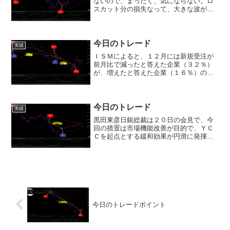
ないので、まったく、気にならない。ロ
スカット分の損失なって、大きな波が、
出てくれたなら、それで簡単に取り戻せ
るから・・・(^_-)-☆日銀が２０日に決め
た長期金利の変動幅拡大は市場に大きな
衝撃を与え、５年...
今日のトレード
実績
ＩＳＭによると、１２月には新規受注が
前月比で減ったと答えた企業（３２％）
が、増えたと答えた企業（１６％）の２
倍以上を占めており、製造業生産が今後
さらに落ち込む可能性がうかがえます。
ドル円もこの近辺での戻りが、良いとこ
ろなのかも知れません。(...
今日のトレード
実績
黒田東彦日銀総裁は２０日の会見で、今
回の措置は市場機能改善が目的で、ＹＣ
Ｃを起点とする緩和効果が円滑に発揮す
るためであり、許容変動幅は利上げでは
ないと明言。ＹＣＣの撤廃や出口への一
歩では全くないと話した。日銀が今回の
決定会合で、イールドカー...
今日のトレードポイント