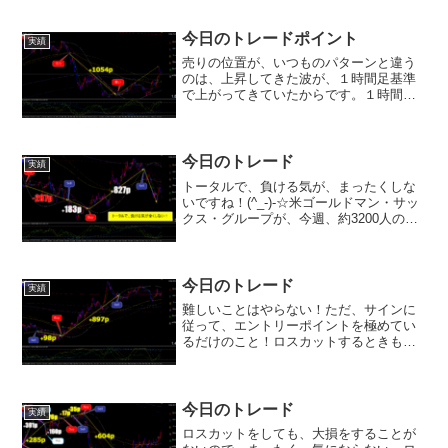
今日のトレードポイント
実績
売りの位置が、いつものパターンと違う
のは、上昇してきた波が、１時間足基準
で上がってきていたからです。１時間足
の値幅抵抗帯にフォローされて上がって
来ていたので、１時間足の値幅抵抗帯を
割ったところで売りエントリーをした次
第です。出口は、いつもの...
今日のトレード
実績
トータルで、負ける気が、まったくしな
いですね！(^_-)-☆米ゴールドマン・サッ
クス・グループが、今週、約3200人の削
減に乗り出す見通しです。全体の削減数
が3200人を超えることはないということ
だそうです。そのうち３分の１強が、中
核のトレ...
今日のトレード
実績
難しいことはやらない！ただ、サインに
従って、エントリーポイントを極めてい
るだけのこと！ロスカットするときも、
躊躇なく！それが、ベストだと思いま
す。今夜は、米・12月NAHB住宅市場指
数：31（予想：34、11月：33）あまり、
動いてくるとは...
今日のトレード
実績
ロスカットをしても、大損をすることが