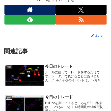
Zerch
関連記事
今日のトレード
実績
ルールに従ってトレードをするだけで
す。トータルで負けることはありませ
ん。(^_-)-☆今夜のイベントは、12月米雇
用統計（22:30）11月米製造業受注
（0:00）12月米ISM非製造業景況感指数
（0:00）これから、また、動きが出てき
ます...
今日のトレード
実績
H1Lineを割ってくるところをSELL目標
は、いつものごとく４時間足の値幅抵抗
帯まで！