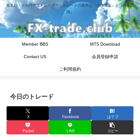
集まれ！ドル円デイトレーダー：トレードの基本は『ダウ理論』と『環境認
識』
Member BBS
MT5 Download
Contact US
会員登録申請
ご利用規約
今日のトレード
X
Facebook
はてブ
Pocket
LINE
コピー