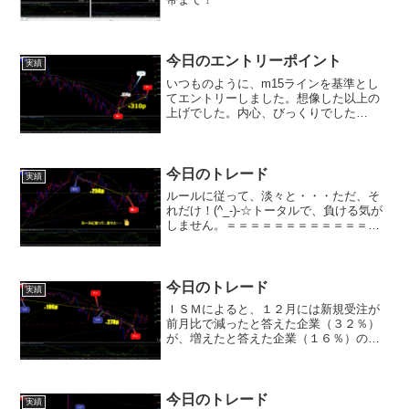
今日のエントリーポイント
実績
いつものように、m15ラインを基準とし
てエントリーしました。想像した以上の
上げでした。内心、びっくりでした
が、、、💦半益は、４時間足の値幅抵抗
帯を割って来そうだったので、利確しま
した。残りの半分は、m15ラインの周期
転換まで保有して利益確定...
今日のトレード
実績
ルールに従って、淡々と・・・ただ、そ
れだけ！(^_-)-☆トータルで、負ける気が
しません。＝＝＝＝＝＝＝＝＝＝＝＝＝
＝＝＝＝＝＝＝＝＝＝＝今後、金利の正
常化に進むにあたっては、新総裁の下
で、いったんはＹＣＣの効果や副作用の
点検も含め、過去１...
今日のトレード
実績
ＩＳＭによると、１２月には新規受注が
前月比で減ったと答えた企業（３２％）
が、増えたと答えた企業（１６％）の２
倍以上を占めており、製造業生産が今後
さらに落ち込む可能性がうかがえます。
ドル円もこの近辺での戻りが、良いとこ
ろなのかも知れません。(...
今日のトレード
実績