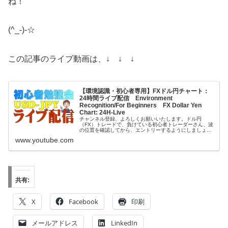
ね！
(^_-)-☆
この記事のライブ動画は、↓ ↓ ↓
【環境認識・初心者専用】FXドル円チャート：
24時間ライブ配信 Environment
Recognition/For Beginners FX Dollar Yen
Chart: 24H-Live
チャンネル登録、よろしくお願いいたします。ドル円
（FX）トレードで、負けている初心者トレーダーさん、波
の位置を確認してから、エントリーするようにしましょ
う。ご質問等がございましたら、チャットで、お気軽にお
www.youtube.com
聞きください♪Goodボタン、拡散、...
共有:
X
Facebook
印刷
メールアドレス
LinkedIn