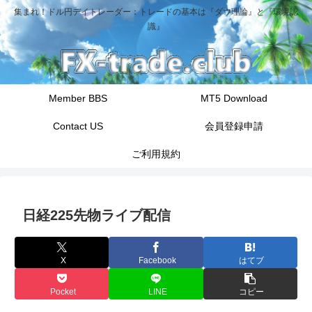
集まれ！ドル円デイトレーダー：トレードの基本は『ダウ理論』と『環境認
識』
Member BBS
MT5 Download
Contact US
会員登録申請
ご利用規約
日経225先物ライブ配信
X
Facebook
はてブ
Pocket
LINE
コピー