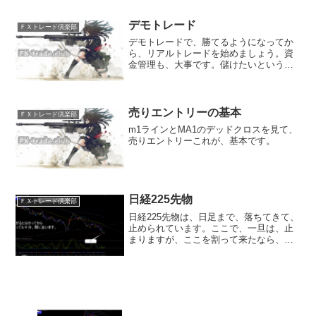
るのが妥当です。現在の環境認識は、日
足は上昇。４時間足では下落。１時間足
では上昇。と、なってい...
デモトレード
ＦＸトレード倶楽部
デモトレードで、勝てるようになってか
ら、リアルトレードを始めましょう。資
金管理も、大事です。儲けたいという気
持ちも分かりますが、まず、勝てるよう
になることが、何よりも先決です。
売りエントリーの基本
ＦＸトレード倶楽部
m1ラインとMA1のデッドクロスを見て、
売りエントリーこれが、基本です。
日経225先物
ＦＸトレード倶楽部
日経225先物は、日足まで、落ちてきて、
止められています。ここで、一旦は、止
まりますが、ここを割って来たなら、日
足ベースでも、売りに転換してきます。