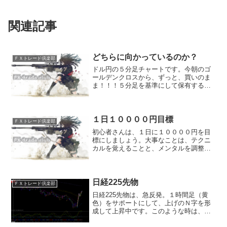
関連記事
どちらに向かっているのか？
ＦＸトレード倶楽部
ドル円の５分足チャートです。今朝のゴ
ールデンクロスから、ずっと、買いのま
ま！！！５分足を基準にして保有する作
戦でもいいでしょうし、１分足で、波を
見ながらトレードするのもいいと思いま
す。１分足も、結局は、要領は同じで、
長期と短期の線が、ゴール...
１日１００００円目標
ＦＸトレード倶楽部
初心者さんは、１日に１００００円を目
標にしましょう。大事なことは、テクニ
カルを覚えることと、メンタルを調整で
きるようにすること。この両方を鍛えな
いと、勝てるトレーダーには、慣れませ
ん。エントリーポイントが、やってくる
まで、待てるメンタル。利...
日経225先物
ＦＸトレード倶楽部
日経225先物は、急反発。１時間足（黄
色）をサポートにして、上げのＮ字を形
成して上昇中です。このような時は、４
時間足（紫色）に向かっていると分析す