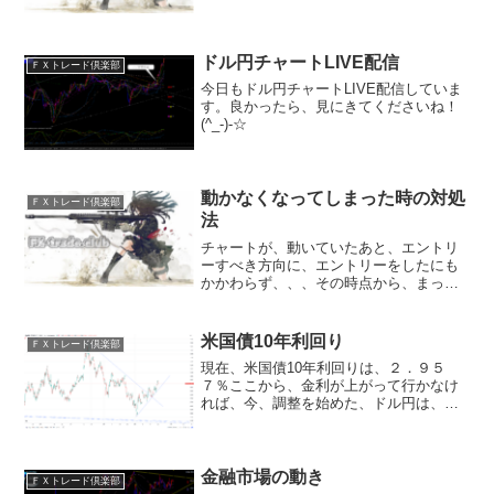
が、金色の線の上にあることを確認しま
す。２、５分足チャートのピンクの線と
紫の線がゴールデンクロスしているかを
確認します。３、１分足チャ...
ドル円チャートLIVE配信
ＦＸトレード倶楽部
今日もドル円チャートLIVE配信していま
す。良かったら、見にきてくださいね！
(^_-)-☆
動かなくなってしまった時の対処
ＦＸトレード倶楽部
法
チャートが、動いていたあと、エントリ
ーすべき方向に、エントリーをしたにも
かかわらず、、、その時点から、まった
く、動かなくなってしまった場合。つま
り、自分でも、どちらに、動くのかさえ
も、予想ができなくなってしまった時に
米国債10年利回り
ＦＸトレード倶楽部
は、素早く、両建てにして...
現在、米国債10年利回りは、２．９５
７％ここから、金利が上がって行かなけ
れば、今、調整を始めた、ドル円は、上
がりにくくなってきそうです。今夜のア
メリカ市場は、インパクトのある指標の
発表はありません。今後のドル円の動き
を左右してくる米10年債...
金融市場の動き
ＦＸトレード倶楽部