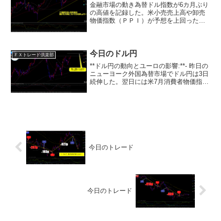
金融市場の動き為替ドル指数が6カ月ぶり
の高値を記録した。米小売売上高や卸売
物価指数（ＰＰＩ）が予想を上回ったこ
と、欧州中央銀行（ＥＣＢ）が利上げサ
イクルの終了を示唆したことが背景。ユ
ーロ／ドルは0.89％安の1.0635ドル。ド
ル／円は0....
今日のドル円
ＦＸトレード倶楽部
**ドル円の動向とユーロの影響:**- 昨日の
ニューヨーク外国為替市場でドル円は3日
続伸した。翌日には米7月消費者物価指数
（CPI）の発表が控えていた。- ドル円は
143円台で下値が堅く、4時30分前には一
時143.75円と日通しの高値を更...
今日のトレード
今日のトレード