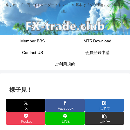
集まれ！ドル円デイトレーダー：トレードの基本は『ダウ理論』と『環境認
識』
Member BBS
MT5 Download
Contact US
会員登録申請
ご利用規約
様子見！
X
Facebook
はてブ
Pocket
LINE
コピー