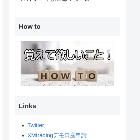
How to
Links
Twitter
XMtradingデモ口座申請