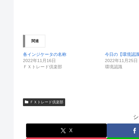
関連
各インジケータの名称
今日の【環境認
2022年11月16日
2022年11月25日
ＦＸトレード倶楽部
環境認識
ＦＸトレード倶楽部
シ
X