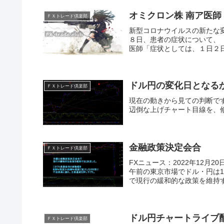
オミクロン株 南ア医
ＦＸトレード倶楽部
新型コロナウイルスの新たな
８日、患者の症状について、
医師「症状としては、１日２日
ドル円の変化日となる
ＦＸトレード倶楽部
現在の動きから見ての判断で
辺倒な上げチャート目線を、
金融政策決定会合
ＦＸトレード倶楽部
FXニュース：2022年12月2
午前の東京市場でドル・円は1
で現行の緩和的な政策を維持す
ドル円チャートライブ
ＦＸトレード倶楽部