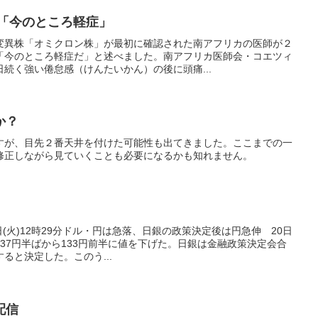
師「今のところ軽症」
変異株「オミクロン株」が最初に確認された南アフリカの医師が２
「今のところ軽症だ」と述べました。南アフリカ医師会・コエツィ
続く強い倦怠感（けんたいかん）の後に頭痛...
か？
すが、目先２番天井を付けた可能性も出てきました。ここまでの一
修正しながら見ていくことも必要になるかも知れません。
0日(火)12時29分ドル・円は急落、日銀の政策決定後は円急伸 20日
37円半ばから133円前半に値を下げた。日銀は金融政策決定会合
ると決定した。このう...
配信