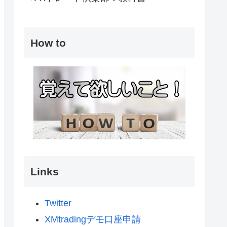
How to
Links
Twitter
XMtradingデモ口座申請