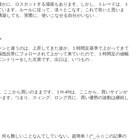
確かに、ロスカットする場面もあります。しかし、トレードは、ト
ています。ルールに従って、淡々とこなす。これで良いと思いま
構築しても、実際に、使いこなせる自分がいない...
ト
ーンと違うのは、上昇してきた波が、１時間足基準で上がってきて
幅抵抗帯にフォローされて上がって来ていたので、１時間足の値幅
ントリーをした次第です。出口は、いつもの...
は、ここから買いのままです。１H-4Hは、ここから、買いサインが
います。つまり、スィング、ロング共に、買い優勢の波動は継続し
何も難しいことなんてしていない。超簡単！(^_-)-☆この記事の