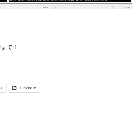
帯まで！
ス
LinkedIn