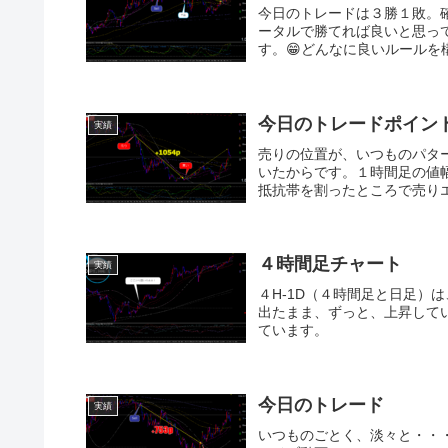
今日のトレードは３勝１敗。
ータルで勝てれば良いと思っ
す。😁どんなに良いルールを
今日のトレードポイン
実績
売りの位置が、いつものパタ
いたからです。１時間足の値
抵抗帯を割ったところで売りエ
４時間足チャート
実績
４H-1D（４時間足と日足）
出たまま、ずっと、上昇して
ています。
今日のトレード
実績
いつものごとく、淡々と・・・