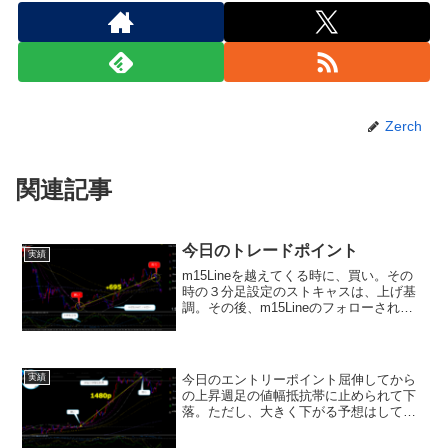
Zerch
関連記事
今日のトレードポイント
実績
m15Lineを越えてくる時に、買い。その
時の３分足設定のストキャスは、上げ基
調。その後、m15Lineのフォローされて
上昇。m15Lineを割って来たなら、ロス
カットするつもりでしたが、何とか、踏
ん張ってくれました。決済は、いつもの
m15...
今日のエントリーポイント屈伸してから
実績
の上昇週足の値幅抵抗帯に止められて下
落。ただし、大きく下がる予想はしてい
ません。ルール通りに、コツコツとトレ
ードするだけです。ご質問等があれば、