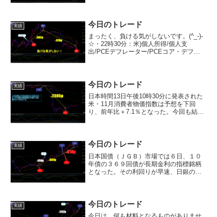
よろしくお願いいたします。(^_-)-☆
今日のトレード
実績
まったく、負ける気がしないです。(^_-)-
☆・22時30分：米)個人所得/個人支
出/PCEデフレーター/PCEコア・デフレ
ーター・24時00分：米)中古住宅販売保
留・24時00分：米)ミシガン大消費者信頼
感指数【確報値】今夜も動いてくれさ...
今日のトレード
実績
日本時間13日午後10時30分に発表された
米・11月消費者物価指数は予想を下回
り、前年比＋7.1％となった。今回も結
局、m15Lineを割ってきたので、売り。
その後、指標発表があり、そのまま下
落。m15Lineを越えて来たので決済。こ
れだけ...
今日のトレード
実績
日本国債（ＪＧＢ）市場では６日、１０
年債の３６９回債が長期金利の指標銘柄
となった。その利回りが早速、日銀のイ
ールドカーブ・コントロール（ＹＣＣ）
許容変動幅の上限である０．５％を付け
た。日本の新発１０年国債金利が０．
５％に上昇した。日銀は昨年...
今日のトレード
実績
今日は、何も材料となるものがありませ