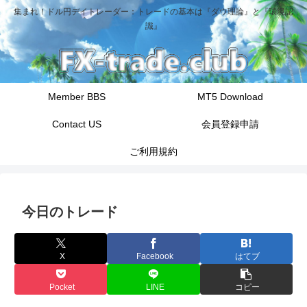
集まれ！ドル円デイトレーダー：トレードの基本は『ダウ理論』と『環境認
識』
Member BBS
MT5 Download
Contact US
会員登録申請
ご利用規約
今日のトレード
X
Facebook
はてブ
Pocket
LINE
コピー